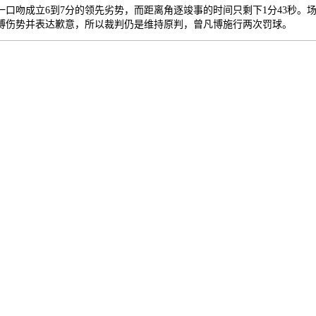
口吻成立6到7分的领先劣势，而距离角逐竣事的时间只剩下1分43秒。
博伤势并表达歉意，所以裁判仍是维持原判，曾凡博施行两次罚球。