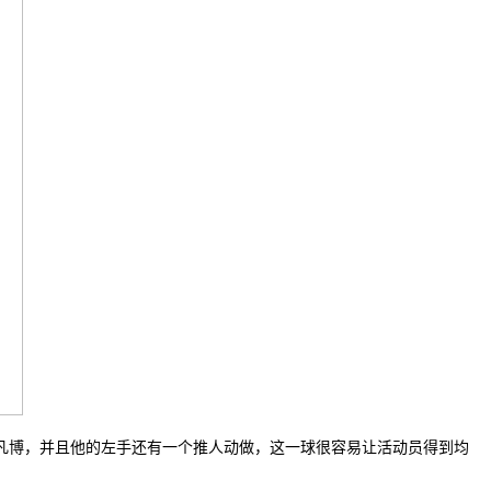
博，并且他的左手还有一个推人动做，这一球很容易让活动员得到均