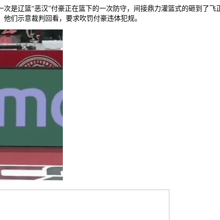
是辽篮“恶汉”付豪正在篮下的一次防守，间接鼎力灌篮式的砸到了飞
，他们示意裁判回看，要求吹罚付豪违体犯规。