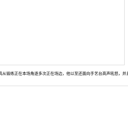
从锻练正在本场角逐多次正在场边，他以至还面向手艺台高声吼怒，并且