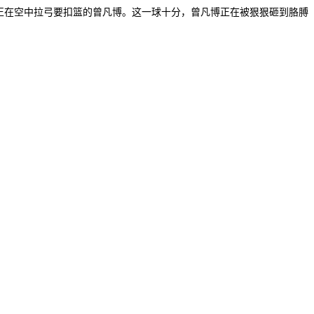
正在空中拉弓要扣篮的曾凡博。这一球十分，曾凡博正在被狠狠砸到胳膊