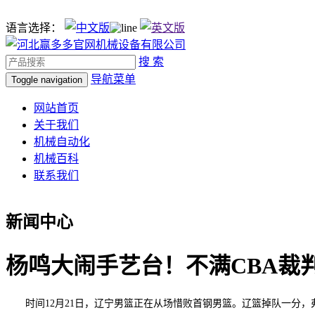
语言选择：
搜 索
导航菜单
Toggle navigation
网站首页
关于我们
机械自动化
机械百科
联系我们
新闻中心
杨鸣大闹手艺台！不满CBA裁
时间12月21日，辽宁男篮正在从场惜败首钢男篮。辽篮掉队一分，