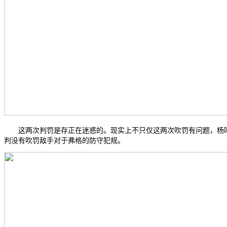
这两次判罚是存正在迷惑的。现实上不只仅这两次吹罚有问题，杨鸣
判没有吹罚敌手对于弗格的防守犯规。