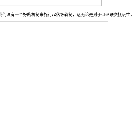
们没有一个好的机制来施行起落级轨制，这无论是对于CBA联赛抚玩性