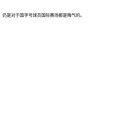
，仍是对于国字号球员国际赛场都是晦气的。