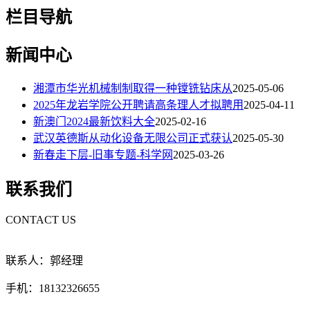
栏目导航
新闻中心
湘潭市华光机械制制取得一种镗铣钻床从
2025-05-06
2025年龙岩学院公开聘请高条理人才拟聘用
2025-04-11
新澳门2024最新饮料大全
2025-02-16
武汉英德斯从动化设备无限公司正式获认
2025-05-30
新春走下层-旧事专题-科学网
2025-03-26
联系我们
CONTACT US
联系人：郭经理
手机：18132326655